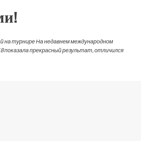
ми!
й на турнире На недавнем международном
18 показала прекрасный результат, отличился