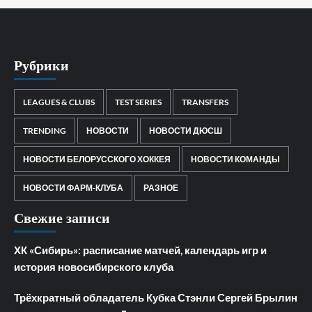
Рубрики
LEAGUES & CLUBS
TEST SERIES
TRANSFERS
TRENDING
НОВОСТИ
НОВОСТИ ДЮСШ
НОВОСТИ БЕЛОРУССКОГО ХОККЕЯ
НОВОСТИ КОМАНДЫ
НОВОСТИ ФАРМ-КЛУБА
РАЗНОЕ
Свежие записи
ХК «Сибирь»: расписание матчей, календарь игр и
история новосибирского клуба
Трёхкратный обладатель Кубка Стэнли Сергей Брылин