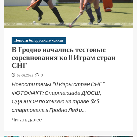
Новости белорусского хоккея
В Гродно начались тестовые
соревнования ко II Играм стран
СНГ
03.06.2023
0
Новости темы "II Игры стран СНГ"
ФОТОФАКТ: Спартакиада ДЮСШ,
СДЮШОР по хоккею на траве 5х5
стартовала в Гродно Лед и...
Читать далее