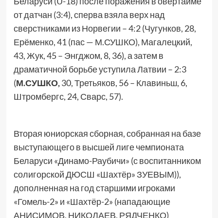
Беларуси (U-18) после поражения в овертайме
от датчан (3:4), сперва взяла верх над
сверстниками из Норвегии – 4:2 (Чугунков, 28,
Ерёменко, 41 (пас — М.СУШКО), Магалецкий,
43, Жук, 45 – Энгджом, 8, 36), а затем в
драматичной борьбе уступила Латвии – 2:3
(
М.СУШКО,
30, Третьяков, 56 – Клавиньш, 6,
Штромбергс, 24, Сварс, 57).
Вторая юниорская сборная, собранная на базе
выступающего в высшей лиге чемпионата
Беларуси «Динамо-Раубичи» (с воспитанником
солигорской ДЮСШ «Шахтёр» ЗУЕВЫМ)),
дополненная на год старшими игроками
«Гомель-2» и «Шахтёр-2» (нападающие
АНИСИМОВ, НИКОЛАЕВ, РЯДЧЕНКО)