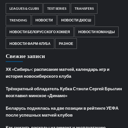
LEAGUES & CLUBS
TEST SERIES
TRANSFERS
TRENDING
НОВОСТИ
НОВОСТИ ДЮСШ
НОВОСТИ БЕЛОРУССКОГО ХОККЕЯ
НОВОСТИ КОМАНДЫ
НОВОСТИ ФАРМ-КЛУБА
РАЗНОЕ
Свежие записи
ХК «Сибирь»: расписание матчей, календарь игр и
история новосибирского клуба
Трёхкратный обладатель Кубка Стэнли Сергей Брылин
возглавил минское «Динамо»
Беларусь поднялась на две позиции в рейтинге УЕФА
после успешных матчей клубов
Как снизить расходы на ремонт и эксплуатацию