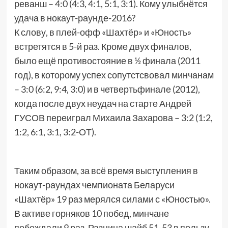
реванш – 4:0 (4:3, 4:1, 5:1, 3:1). Кому улыбнётся
удача в нокаут-раунде-2016?
К слову, в плей-офф «Шахтёр» и «Юность»
встретятся в 5-й раз. Кроме двух финалов,
было ещё противостояние в ½ финала (2011
год), в которому успех сопутстсвовал минчанам
– 3:0 (6:2, 9:4, 3:0) и в четвертьфинале (2012),
когда после двух неудач на старте Андрей
ГУСОВ переиграл Михаила Захарова – 3:2 (1:2,
1:2, 6:1, 3:1, 3:2-ОТ).
Таким образом, за всё время выступления в
нокаут-раундах чемпионата Беларуси
«Шахтёр» 19 раз мерялся силами с «Юностью».
В активе горняков 10 побед, минчане
побеждали 9 раз. Разница шайб 51-53 в пользу