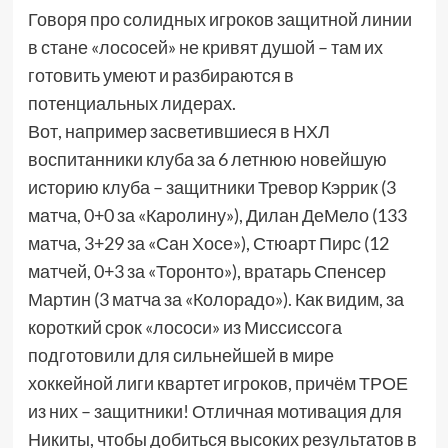
Говоря про солидных игроков защитной линии
в стане «лососей» не кривят душой – там их
готовить умеют и разбираются в
потенциальных лидерах.
Вот, например засветившиеся в НХЛ
воспитанники клуба за 6 летнюю новейшую
историю клуба – защитники Тревор Кэррик (3
матча, 0+0 за «Каролину»), Дилан ДеМело (133
матча, 3+29 за «Сан Хосе»), Стюарт Пирс (12
матчей, 0+3 за «Торонто»), вратарь Спенсер
Мартин (3 матча за «Колорадо»). Как видим, за
короткий срок «лососи» из Миссиссога
подготовили для сильнейшей в мире
хоккейной лиги квартет игроков, причём ТРОЕ
из них – защитники! Отличная мотивация для
Никиты, чтобы добиться высоких результатов в