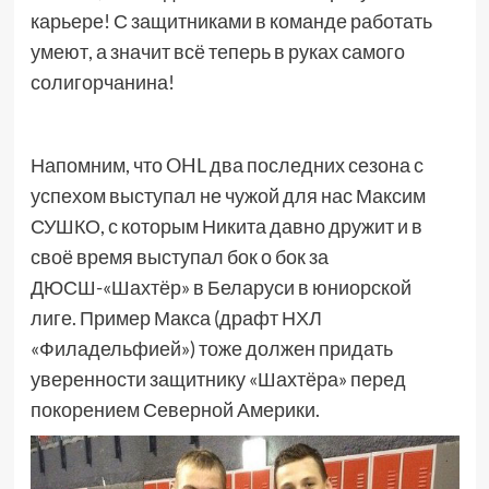
карьере! С защитниками в команде работать
умеют, а значит всё теперь в руках самого
солигорчанина!
Напомним, что OHL два последних сезона с
успехом выступал не чужой для нас Максим
СУШКО, с которым Никита давно дружит и в
своё время выступал бок о бок за
ДЮСШ-«Шахтёр» в Беларуси в юниорской
лиге. Пример Макса (драфт НХЛ
«Филадельфией») тоже должен придать
уверенности защитнику «Шахтёра» перед
покорением Северной Америки.