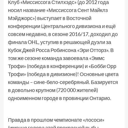
Клуб «Миссиссога Стилхэдс» (до 2012 года
носил название «Миссиссога Сент Майклз
Мэйджорс») выступает в Восточной
конференции Центрального дивизиона и ещё
совсем недавно, в сезоне 2016/17, доходил до
финала OHL, уступив в решающей дуэли за
Кубок Джей Росса Робинсона «Эри Отторз». В
том же сезоне команда завоевала «Эммс
Трофи» (победа в конференции) и «Бобби Орр
Трофи» (победа в дивизионе)! Основные цвета
команды – сине-бело-серебряный. Базируется
в довольно крупном (720 000 жителей)
одноименном городе в провинции Онтарио.
Правда в прошлом чемпионате «лососи»
(именно голова этой прекрасной рыбы