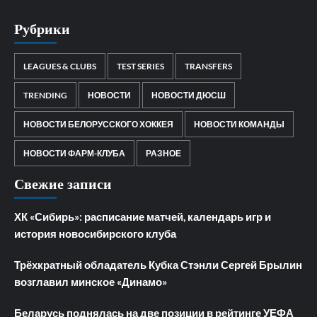
Рубрики
LEAGUES & CLUBS
TEST SERIES
TRANSFERS
TRENDING
НОВОСТИ
НОВОСТИ ДЮСШ
НОВОСТИ БЕЛОРУССКОГО ХОККЕЯ
НОВОСТИ КОМАНДЫ
НОВОСТИ ФАРМ-КЛУБА
РАЗНОЕ
Свежие записи
ХК «Сибирь»: расписание матчей, календарь игр и
история новосибирского клуба
Трёхкратный обладатель Кубка Стэнли Сергей Брылин
возглавил минское «Динамо»
Беларусь поднялась на две позиции в рейтинге УЕФА