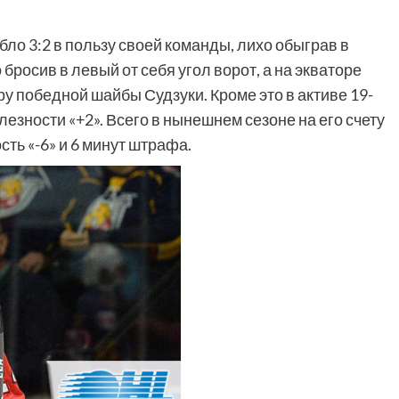
ло 3:2 в пользу своей команды, лихо обыграв в
бросив в левый от себя угол ворот, а на экваторе
у победной шайбы Судзуки. Кроме это в активе 19-
лезности «+2». Всего в нынешнем сезоне на его счету
ость «-6» и 6 минут штрафа.