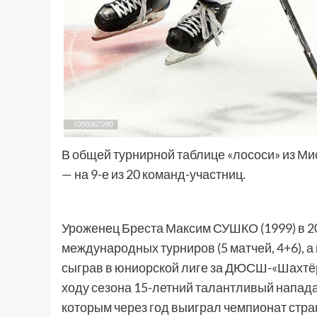
В общей турнирной таблице «лососи» из Мис
— на 9-е из 20 команд-участниц.
Уроженец Бреста Максим СУШКО (1999) в 20
международных турниров (5 матчей, 4+6), 
сыграв в юниорской лиге за ДЮСШ-«Шахтёр-1
ходу сезона 15-летний талантливый напада
которым через год выиграл чемпионат страны