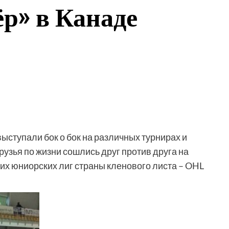
» в Канаде
ступали бок о бок на различных турнирах и
рузья по жизни сошлись друг против друга на
их юниорских лиг страны кленового листа – OHL