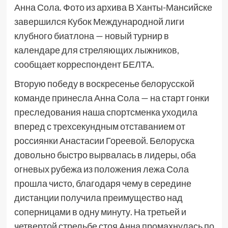
Анна Сола. Фото из архива В Ханты-Мансийске
завершился Кубок Международной лиги
клубного биатлона — новый турнир в
календаре для стреляющих лыжников,
сообщает корреспондент БЕЛТА.
Вторую победу в воскресенье белорусской
команде принесла Анна Сола — на старт гонки
преследования наша спортсменка уходила
вперед с трехсекундным отставанием от
россиянки Анастасии Гореевой. Белоруска
довольно быстро вырвалась в лидеры, оба
огневых рубежа из положения лежа Сола
прошла чисто, благодаря чему в середине
дистанции получила преимущество над
соперницами в одну минуту. На третьей и
четвертой стрельбе стоя Анна промахнулась по