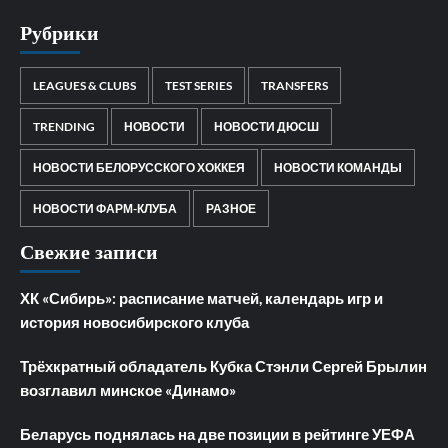
Рубрики
LEAGUES & CLUBS
TEST SERIES
TRANSFERS
TRENDING
НОВОСТИ
НОВОСТИ ДЮСШ
НОВОСТИ БЕЛОРУССКОГО ХОККЕЯ
НОВОСТИ КОМАНДЫ
НОВОСТИ ФАРМ-КЛУБА
РАЗНОЕ
Свежие записи
ХК «Сибирь»: расписание матчей, календарь игр и
история новосибирского клуба
Трёхкратный обладатель Кубка Стэнли Сергей Брылин
возглавил минское «Динамо»
Беларусь поднялась на две позиции в рейтинге УЕФА