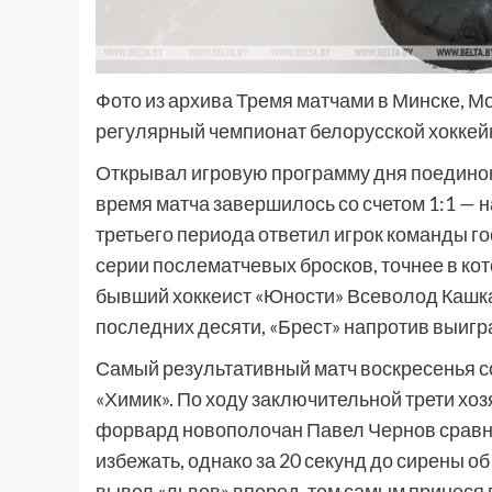
Фото из архива Тремя матчами в Минске, 
регулярный чемпионат белорусской хоккей
Открывал игровую программу дня поединок
время матча завершилось со счетом 1:1 — 
третьего периода ответил игрок команды г
серии послематчевых бросков, точнее в ко
бывший хоккеист «Юности» Всеволод Кашка
последних десяти, «Брест» напротив выигра
Самый результативный матч воскресенья с
«Химик». По ходу заключительной трети хоз
форвард новополочан Павел Чернов сравня
избежать, однако за 20 секунд до сирены 
вывел «львов» вперед, тем самым принеся п