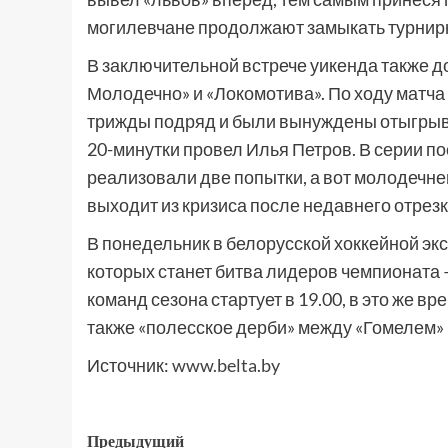
могилевчане продолжают замыкать турнирну
В заключительной встрече уикенда также д
Молодечно» и «Локомотива». По ходу матча 
трижды подряд и были вынуждены отыгрыва
20-минутки провел Илья Петров. В серии 
реализовали две попытки, а вот молодечнен
выходит из кризиса после недавнего отрезк
В понедельник в белорусской хоккейной экс
которых станет битва лидеров чемпионата 
команд сезона стартует в 19.00, в это же в
также «полесское дерби» между «Гомелем» 
Источник:
www.belta.by
Предыдущий