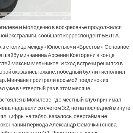
Могилеве и Молодечно в воскресенье продолжился
ной экстралиги, сообщает корреспондент БЕЛТА.
 в столице между «Юностью» и «Брестом». Основное
на шайбу минчанина Арсения Ковгорени в конце
остей Максим Мельников. Исход встречи решился в
торой оказались южане, победный буллит исполнил
р. Минчане проиграли восьмой поединок из
л уже в четвертый раз в этом месяце.
остоялся в Могилеве, где местный клуб принимал
яева льда вели со счетом 3:2, но на последней минуте
л цифры на табло. Казалось, овертайма не
об окончании периода Александр Семочкин снова
обеду со счетом 4:3. Несмотря на успех,