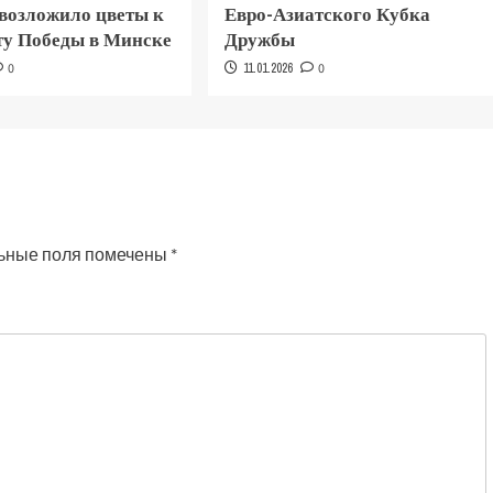
 возложило цветы к
Евро-Азиатского Кубка
у Победы в Минске
Дружбы
0
11.01.2026
0
ьные поля помечены
*