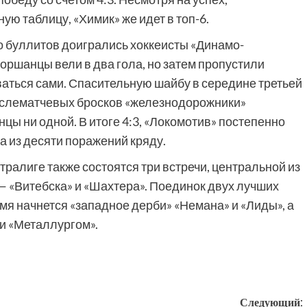
ю таблицу, «Химик» же идет в топ-6.
о буллитов доигрались хоккеисты «Динамо-
оршанцы вели в два гола, но затем пропустили
ться сами. Спасительную шайбу в середине третьей
послематчевых бросков «железнодорожники»
цы ни одной. В итоге 4:3, «Локомотив» постепенно
а из десяти поражений кряду.
тралиге также состоятся три встречи, центральной из
— «Витебска» и «Шахтера». Поединок двух лучших
ремя начнется «западное дерби» «Немана» и «Лиды», а
и «Металлургом».
Следующий: