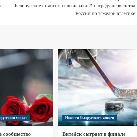
ке
Белорусские штангисты выиграли 21 награду первенства
России по тяжелой атлетике
орусского хоккея
Новости белорусского хоккея
е сообщество
Витебск сыграет в финале