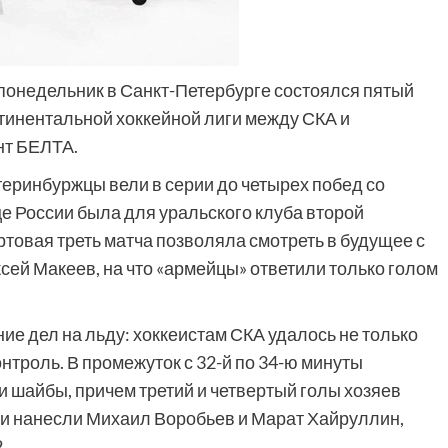
В понедельник в Санкт-Петербурге состоялся пятый
тинентальной хоккейной лиги между СКА и
нт БЕЛТА.
еринбуржцы вели в серии до четырех побед со
це России была для уральского клуба второй
ртовая треть матча позволяла смотреть в будущее с
сей Макеев, на что «армейцы» ответили только голом
ие дел на льду: хоккеистам СКА удалось не только
контроль. В промежуток с 32-й по 34-ю минуты
и шайбы, причем третий и четвертый голы хозяев
ки нанесли Михаил Воробьев и Марат Хайруллин,
.