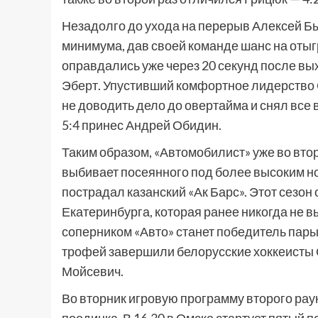
Незадолго до ухода на перерыв Алексей Б
минимума, дав своей команде шанс на оты
оправдались уже через 20 секунд после вы
Эберт. Упустивший комфортное лидерство С
не доводить дело до овертайма и снял все 
5:4 принес Андрей Обидин.
Таким образом, «Автомобилист» уже во втор
выбивает посеянного под более высоким но
пострадал казанский «Ак Барс». Этот сезо
Екатеринбурга, которая ранее никогда не
соперником «Авто» станет победитель пары
трофей завершили белорусские хоккеисты 
Мойсевич.
Во вторник игровую программу второго ра