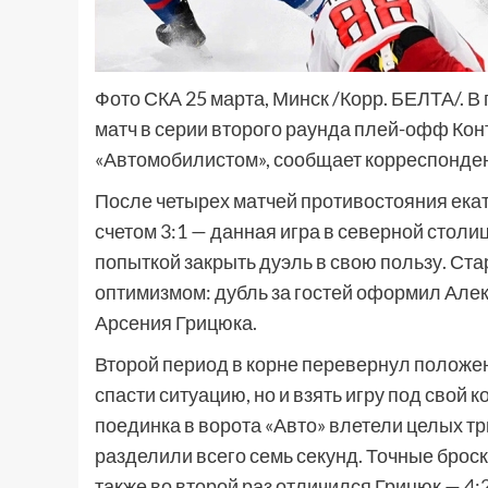
Фото СКА 25 марта, Минск /Корр. БЕЛТА/. 
матч в серии второго раунда плей-офф Кон
«Автомобилистом», сообщает корреспонде
После четырех матчей противостояния екат
счетом 3:1 — данная игра в северной столи
попыткой закрыть дуэль в свою пользу. Ста
оптимизмом: дубль за гостей оформил Алек
Арсения Грицюка.
Второй период в корне перевернул положен
спасти ситуацию, но и взять игру под свой 
поединка в ворота «Авто» влетели целых тр
разделили всего семь секунд. Точные брос
также во второй раз отличился Грицюк — 4:2