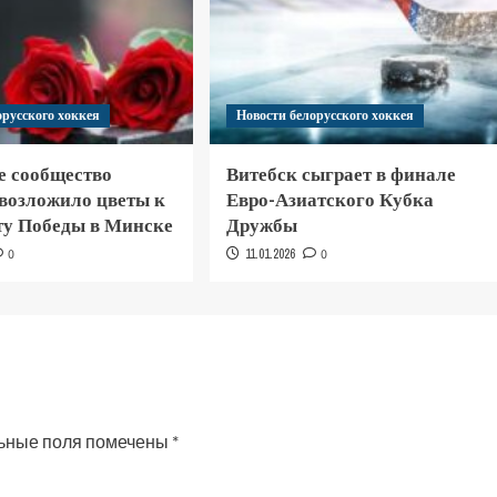
орусского хоккея
Новости белорусского хоккея
е сообщество
Витебск сыграет в финале
 возложило цветы к
Евро-Азиатского Кубка
у Победы в Минске
Дружбы
0
11.01.2026
0
ьные поля помечены
*