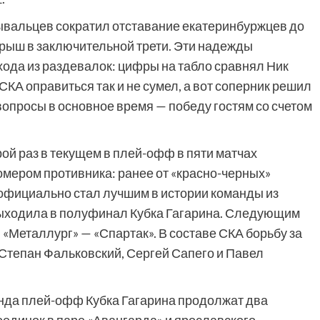
ывальцев сократил отставание екатеринбуржцев до
грыш в заключительной трети. Эти надежды
хода из раздевалок: цифры на табло сравнял Ник
КА оправиться так и не сумел, а вот соперник решил
вопросы в основное время — победу гостям со счетом
ой раз в текущем в плей-офф в пяти матчах
мером противника: ранее от «красно-черных»
н официально стал лучшим в истории команды из
 выходила в полуфинал Кубка Гагарина. Следующим
 «Металлург» — «Спартак». В составе СКА борьбу за
Степан Фальковский, Сергей Сапего и Павел
унда плей-офф Кубка Гагарина продолжат два