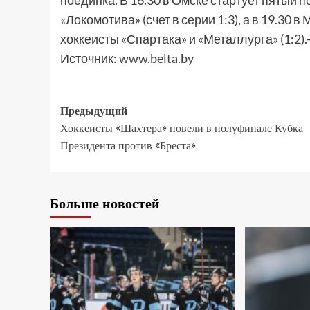
поединка. В 16.30 в Омске стартует пятый 
«Локомотива» (счет в серии 1:3), а в 19.30
хоккеисты «Спартака» и «Металлурга» (1:2).
Источник:
www.belta.by
Предыдущий
Хоккеисты «Шахтера» повели в полуфинале Кубка
Президента против «Бреста»
Больше новостей