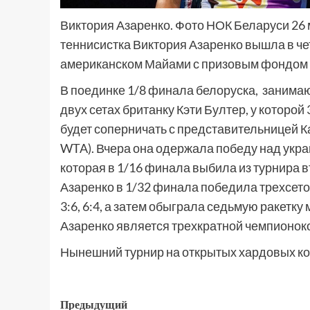
Виктория Азаренко. Фото НОК Беларуси 26 
теннисистка Виктория Азаренко вышла в ч
американском Майами с призовым фондом 
В поединке 1/8 финала белоруска, занимаю
двух сетах британку Кэти Бултер, у которой 
будет соперничать с представительницей К
WTA). Вчера она одержала победу над укра
которая в 1/16 финала выбила из турнира 
Азаренко в 1/32 финала победила трехсето
3:6, 6:4, а затем обыграла седьмую ракетку
Азаренко является трехкратной чемпионокой
Нынешний турнир на открытых хардовых ко
Предыдущий