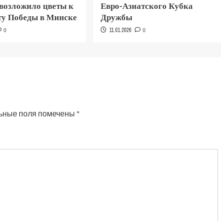
 возложило цветы к
Евро-Азиатского Кубка
у Победы в Минске
Дружбы
0
11.01.2026
0
ьные поля помечены
*