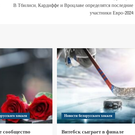
и
В Тбилиси, Кардиффе и Вроцлаве определятся последние
участники Евро-2024
орусского хоккея
Новости белорусского хоккея
е сообщество
Витебск сыграет в финале