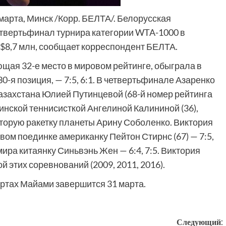
марта, Минск /Корр. БЕЛТА/. Белорусская
етвертьфинал турнира категории WTA-1000 в
$8,7 млн, сообщает корреспондент БЕЛТА.
щая 32-е место в мировом рейтинге, обыграла в
30-я позиция, — 7:5, 6:1. В четвертьфинале Азаренко
азахстана Юлией Путинцевой (68-й номер рейтинга
инской теннисисткой Ангелиной Калининой (36),
вторую ракетку планеты Арину Соболенко. Виктория
вом поединке американку Пейтон Стирнс (67) — 7:5,
 мира китаянку Синьвэнь Жен — 6:4, 7:5. Виктория
 этих соревнований (2009, 2011, 2016).
ртах Майами завершится 31 марта.
Следующий: