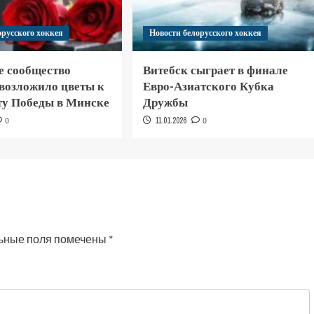
орусского хоккея
Новости белорусского хоккея
е сообщество
Витебск сыграет в финале
 возложило цветы к
Евро-Азиатского Кубка
у Победы в Минске
Дружбы
0
11.01.2026
0
ьные поля помечены
*