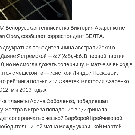
А/. Белорусская теннисистка Виктория Азаренко не
ian Open, сообщает корреспондент БЕЛТА.
а двукратная победительница австралийского
Даяне Ястремской — 6:7 (6:8), 4:6. В первой партии
0, но не смогла дожать соперницу. В матче за выход в
тся с чешской теннисисткой Линдой Носковой,
го рейтинга польки Иги Свеетек. Виктория Азаренко
2- м и 2013 годах.
тка планеты Арина Соболенко, победившая
 Завтра в игре за попадание в 1/2 финала
дет соперничать с чешкой Барборой Крейчиковой.
 победительницей матча между украинкой Мартой