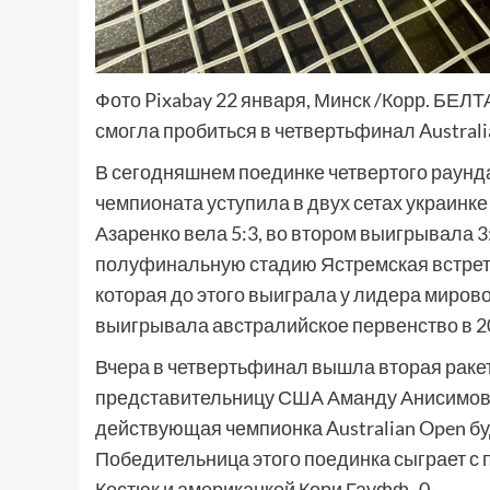
Фото Pixabay 22 января, Минск /Корр. БЕЛТ
смогла пробиться в четвертьфинал Austral
В сегодняшнем поединке четвертого раунд
чемпионата уступила в двух сетах украинке 
Азаренко вела 5:3, во втором выигрывала 3:
полуфинальную стадию Ястремская встрети
которая до этого выиграла у лидера мирово
выигрывала австралийское первенство в 201
Вчера в четвертьфинал вышла вторая раке
представительницу США Аманду Анисимову.
действующая чемпионка Australian Open бу
Победительница этого поединка сыграет с
Костюк и американкой Кори Гауфф.-0-