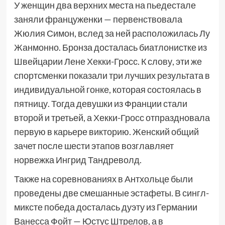
У женщин два верхних места на пьедестале
заняли француженки — первенствовала
Жюлия Симон, вслед за ней расположилась Лу
Жанмонно. Бронза досталась биатлонистке из
Швейцарии Лене Хекки-Гросс. К слову, эти же
спортсменки показали три лучших результата в
индивидуальной гонке, которая состоялась в
пятницу. Тогда девушки из Франции стали
второй и третьей, а Хекки-Гросс отпраздновала
первую в карьере викторию. Женский общий
зачет после шести этапов возглавляет
норвежка Ингрид Тандреволд.
Также на соревнованиях в Антхольце были
проведены две смешанные эстафеты. В сингл-
миксте победа досталась дуэту из Германии
Ванесса Фойт — Юстус Штрелов, а в