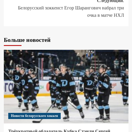
Следующий:
Белорусский хоккеист Егор Шарангович набрал три
очка в матче НХЛ
Больше новостей
Новости белорусского хоккея
Трёхкратный обладатель Кубка Стэнли Сергей