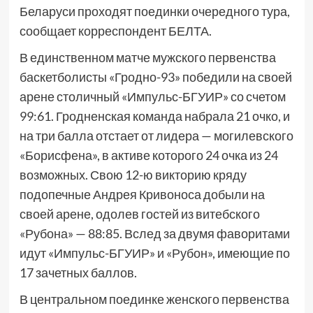
Беларуси проходят поединки очередного тура,
сообщает корреспондент БЕЛТА.
В единственном матче мужского первенства
баскетболисты «Гродно-93» победили на своей
арене столичный «Импульс-БГУИР» со счетом
99:61. Гродненская команда набрала 21 очко, и
на три балла отстает от лидера — могилевского
«Борисфена», в активе которого 24 очка из 24
возможных. Свою 12-ю викторию кряду
подопечные Андрея Кривоноса добыли на
своей арене, одолев гостей из витебского
«Рубона» — 88:85. Вслед за двумя фаворитами
идут «Импульс-БГУИР» и «Рубон», имеющие по
17 зачетных баллов.
В центральном поединке женского первенства