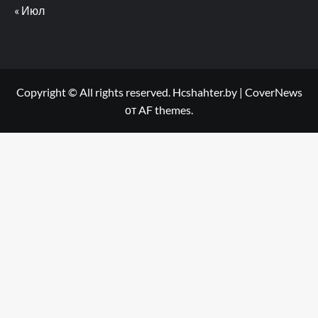
« Июл
Copyright © All rights reserved. Hcshahter.by
|
CoverNews
от AF themes.