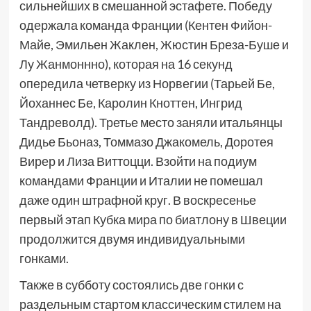
сильнейших в смешанной эстафете. Победу
одержала команда Франции (Кентен Фийон-
Майе, Эмильен Жаклен, Жюстин Бреза-Буше и
Лу Жанмоннно), которая на 16 секунд
опередила четверку из Норвегии (Тарьей Бе,
Йоханнес Бе, Каролин Кноттен, Ингрид
Тандреволд). Третье место заняли итальянцы
Дидье Бьоназ, Томмазо Джакомель, Доротея
Вирер и Лиза Виттоцци. Взойти на подиум
командами Франции и Италии не помешал
даже один штрафной круг. В воскресенье
первый этап Кубка мира по биатлону в Швеции
продолжится двумя индивидуальными
гонками.
Также в субботу состоялись две гонки с
раздельным стартом классическим стилем на