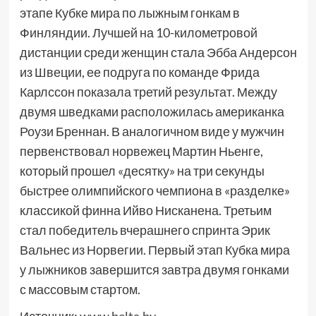
этапе Кубке мира по лыжным гонкам в
Финляндии. Лучшей на 10-километровой
дистанции среди женщин стала Эбба Андерсон
из Швеции, ее подруга по команде Фрида
Карлссон показала третий результат. Между
двумя шведками расположилась американка
Роузи Бреннан. В аналогичном виде у мужчин
первенствовал норвежец Мартин Ньенге,
который прошел «десятку» на три секунды
быстрее олимпийского чемпиона в «разделке»
классикой финна Ийво Нисканена. Третьим
стал победитель вчерашнего спринта Эрик
Вальнес из Норвегии. Первый этап Кубка мира
у лыжников завершится завтра двумя гонками
с массовым стартом.