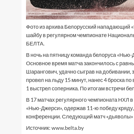
Фото из архива Белорусский нападающий 
шайбу в регулярном чемпионате Националь
БЕЛТА.
В ночь на пятницу команда белоруса «Нью-Д
Основное время матча закончилось с равны
Шарангович, удачно сыграв на добивании, з
провел на льду 15 минут, нанес 4 броска п
1 выстрел соперника. По итогам встречи бе
В 17 матчах регулярного чемпионата НХЛ в
«Нью-Джерси», одержав 11-ю победу кряду,
конференции. Следующий матч «дьяволы» п
Источник:
www.belta.by