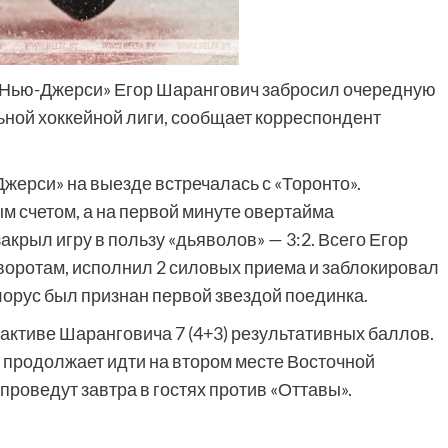
«Нью-Джерси» Егор Шарангович забросил очередную
ной хоккейной лиги, сообщает корреспондент
жерси» на выезде встречалась с «Торонто».
м счетом, а на первой минуте овертайма
акрыл игру в пользу «дьяволов» — 3:2. Всего Егор
о воротам, исполнил 2 силовых приема и заблокировал
лорус был признан первой звездой поединка.
 активе Шаранговича 7 (4+3) результативных баллов.
 продолжает идти на втором месте Восточной
роведут завтра в гостях против «Оттавы».