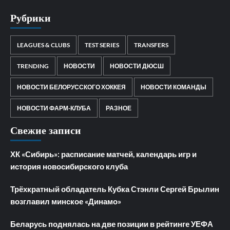
Рубрики
LEAGUES & CLUBS
TEST SERIES
TRANSFERS
TRENDING
НОВОСТИ
НОВОСТИ ДЮСШ
НОВОСТИ БЕЛОРУССКОГО ХОККЕЯ
НОВОСТИ КОМАНДЫ
НОВОСТИ ФАРМ-КЛУБА
РАЗНОЕ
Свежие записи
ХК «Сибирь»: расписание матчей, календарь игр и
история новосибирского клуба
Трёхкратный обладатель Кубка Стэнли Сергей Брылин
возглавил минское «Динамо»
Беларусь поднялась на две позиции в рейтинге УЕФА