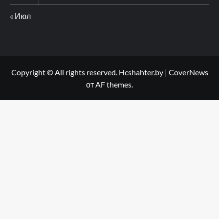
« Июл
Copyright © All rights reserved. Hcshahter.by
|
CoverNews
от AF themes.