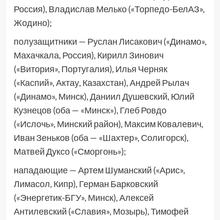
Россия), Владислав Мелько («Торпедо-БелАЗ»,
Жодино);
полузащитники — Руслан Лисакович («Динамо»,
Махачкала, Россия), Кирилл Зинович
(«Витория», Португалия), Илья Черняк
(«Каспий», Актау, Казахстан), Андрей Рылач
(«Динамо», Минск), Даниил Душевский, Юлий
Кузнецов (оба — «Минск»), Глеб Ровдо
(«Ислочь», Минский район), Максим Ковалевич,
Иван Зеньков (оба — «Шахтер», Солигорск),
Матвей Дуксо («Сморгонь»);
нападающие — Артем Шуманский («Арис»,
Лимасол, Кипр), Герман Барковский
(«Энергетик-БГУ», Минск), Алексей
Антилевский («Славия», Мозырь), Тимофей