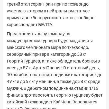
третий этап серии Гран-при по тхэквондо,
участие в котором в нейтральном статусе
примут двое белорусских атлетов, сообщает
корреспондент БЕЛТА.
Представлять нашу команду на
международном турнире будут медалисты
майского чемпионата мира по тхэквондо:
серебряный призер в категории до 58 кг
Георгий Гурциев, а также обладатель бронзы в
весе до 87 кг Артем Плонис. В стартовый день,
10 октября, состоятся поединки в категориях до
49 кг и до 57 кг у женщин, а также до 58 кг среди
мужчин. В дебютном поединке на стадии 1/16
финала противостоять Георгию Гурциеву будет
китайский тхэквондист Кай Ченг. Завершится
этап в Тайюане в четверг.