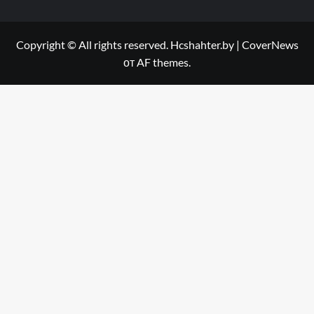
Copyright © All rights reserved. Hcshahter.by
|
CoverNews
от AF themes.