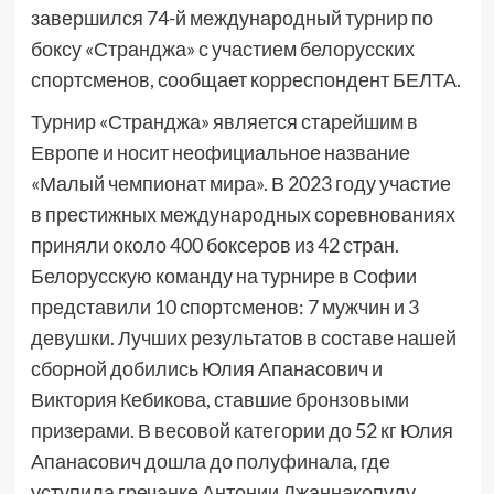
завершился 74-й международный турнир по
боксу «Странджа» с участием белорусских
спортсменов, сообщает корреспондент БЕЛТА.
Турнир «Странджа» является старейшим в
Европе и носит неофициальное название
«Малый чемпионат мира». В 2023 году участие
в престижных международных соревнованиях
приняли около 400 боксеров из 42 стран.
Белорусскую команду на турнире в Софии
представили 10 спортсменов: 7 мужчин и 3
девушки. Лучших результатов в составе нашей
сборной добились Юлия Апанасович и
Виктория Кебикова, ставшие бронзовыми
призерами. В весовой категории до 52 кг Юлия
Апанасович дошла до полуфинала, где
уступила гречанке Антонии Джаннакопулу.