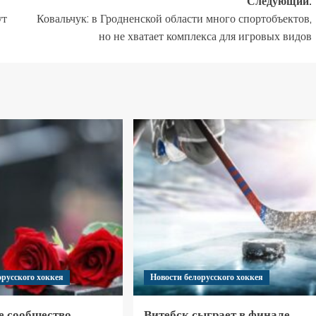
Следующий:
ут
Ковальчук: в Гродненской области много спортобъектов,
но не хватает комплекса для игровых видов
орусского хоккея
Новости белорусского хоккея
е сообщество
Витебск сыграет в финале