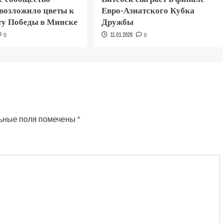
 возложило цветы к
Евро-Азиатского Кубка
у Победы в Минске
Дружбы
0
11.01.2026
0
ьные поля помечены
*