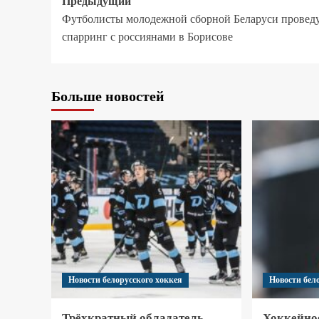
Предыдущий
Футболисты молодежной сборной Беларуси провед
спарринг с россиянами в Борисове
Больше новостей
Новости белорусского хоккея
Новости бел
Трёхкратный обладатель
Хоккейно