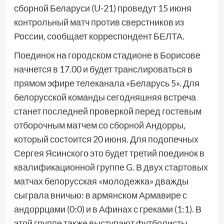
сборной Беларуси (U-21) проведут 15 июня
контрольный матч против сверстников из
России, сообщает корреспондент БЕЛТА.
Поединок на городском стадионе в Борисове
начнется в 17.00 и будет транслироваться в
прямом эфире телеканала «Беларусь 5». Для
белорусской команды сегодняшняя встреча
станет последней проверкой перед гостевым
отборочным матчем со сборной Андорры,
который состоится 20 июня. Для подопечных
Сергея Ясинского это будет третий поединок в
квалификационной группе G. В двух стартовых
матчах белорусская «молодежка» дважды
сыграла вничью: в армянском Армавире с
андоррцами (0:0) и в Афинах с греками (1:1). В
этой группе также выступают футболисты