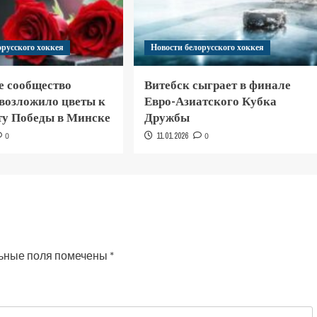
орусского хоккея
Новости белорусского хоккея
е сообщество
Витебск сыграет в финале
 возложило цветы к
Евро-Азиатского Кубка
у Победы в Минске
Дружбы
0
11.01.2026
0
ьные поля помечены
*