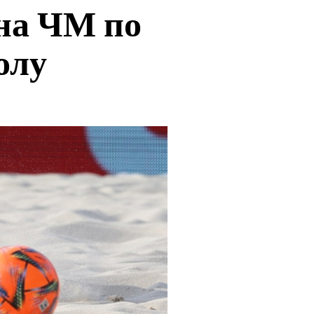
на ЧМ по
олу