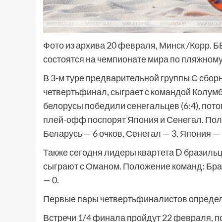
Фото из архива 20 февраля, Минск /Корр. 
состоятся на чемпионате мира по пляжном
В 3-м туре предварительной группы С сбор
четвертьфинал, сыграет с командой Колумб
белорусы победили сенегальцев (6:4), потом
плей-офф поспорят Япония и Сенегал. По
Беларусь — 6 очков, Сенегал — 3, Япония — 
Также сегодня лидеры квартета D бразильц
сыграют с Оманом. Положение команд: Браз
— 0.
Первые пары четвертьфиналистов определи
Встречи 1/4 финала пройдут 22 февраля, 