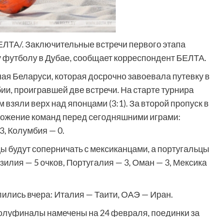
БЕЛТА/. Заключительные встречи первого этапа
у футболу в Дубае, сообщает корреспондент БЕЛТА.
ная Беларуси, которая досрочно завоевала путевку в
ии, проигравшей две встречи. На старте турнира
 взяли верх над японцами (3:1). За второй пропуск в
ложение команд перед сегодняшними играми:
3, Колумбия — 0.
ы будут соперничать с мексиканцами, а португальцы
илия — 5 очков, Португалия — 3, Оман — 3, Мексика
лись вчера: Италия — Таити, ОАЭ — Иран.
полуфиналы намечены на 24 февраля, поединки за