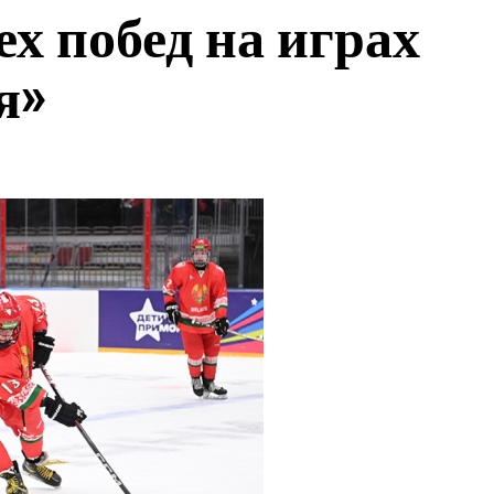
ех побед на играх
я»