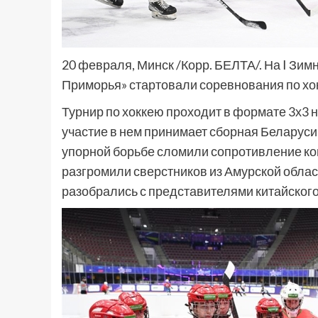
20 февраля, Минск /Корр. БЕЛТА/. На I Зи
Приморья» стартовали соревнования по хо
Турнир по хоккею проходит в формате 3х3 
участие в нем принимает сборная Беларуси
упорной борьбе сломили сопротивление ком
разгромили сверстников из Амурской област
разобрались с представителями китайского 