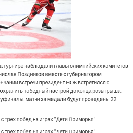
а турнире наблюдали главы олимпийских комитетов
нислав Поздняков вместе с губернатором
нчании встречи президент НОК встретился с
сохранить победный настрой до конца розыгрыша.
луфиналы, матчи за медали будут проведены 22