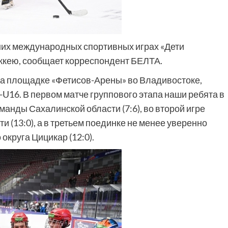
мних международных спортивных играх «Дети
ккею, сообщает корреспондент БЕЛТА.
на площадке «Фетисов-Арены» во Владивостоке,
-U16. В первом матче группового этапа наши ребята в
анды Сахалинской области (7:6), во второй игре
и (13:0), а в третьем поединке не менее уверенно
округа Цицикар (12:0).