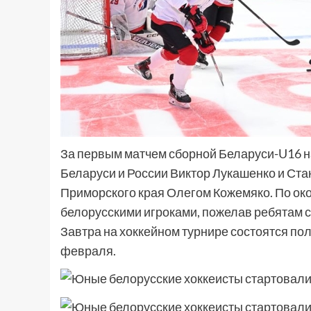
За первым матчем сборной Беларуси-U16 н
Беларуси и России Виктор Лукашенко и Ста
Приморского края Олегом Кожемяко. По око
белорусскими игроками, пожелав ребятам 
Завтра на хоккейном турнире состоятся по
февраля.