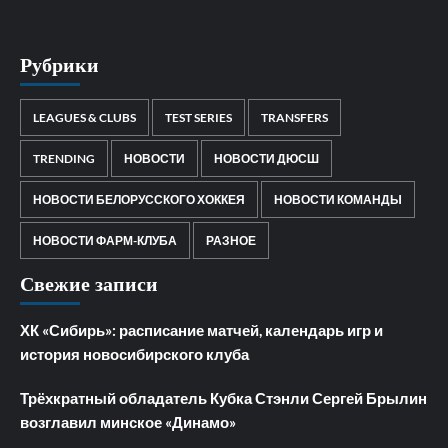
Рубрики
LEAGUES & CLUBS
TEST SERIES
TRANSFERS
TRENDING
НОВОСТИ
НОВОСТИ ДЮСШ
НОВОСТИ БЕЛОРУССКОГО ХОККЕЯ
НОВОСТИ КОМАНДЫ
НОВОСТИ ФАРМ-КЛУБА
РАЗНОЕ
Свежие записи
ХК «Сибирь»: расписание матчей, календарь игр и
история новосибирского клуба
Трёхкратный обладатель Кубка Стэнли Сергей Брылин
возглавил минское «Динамо»