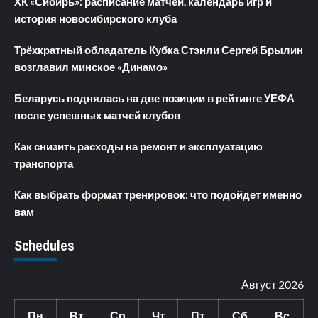
ХК «Сибирь»: расписание матчей, календарь игр и
история новосибирского клуба
Трёхкратный обладатель Кубка Стэнли Сергей Брылин
возглавил минское «Динамо»
Беларусь поднялась на две позиции в рейтинге УЕФА
после успешных матчей клубов
Как снизить расходы на ремонт и эксплуатацию
транспорта
Как выбрать формат тренировок: что подойдет именно
вам
Schedules
Август 2026
Пн
Вт
Ср
Чт
Пт
Сб
Вс