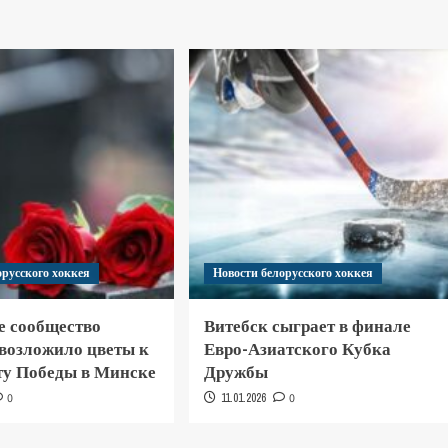
орусского хоккея
Новости белорусского хоккея
е сообщество
Витебск сыграет в финале
 возложило цветы к
Евро-Азиатского Кубка
у Победы в Минске
Дружбы
0
11.01.2026
0