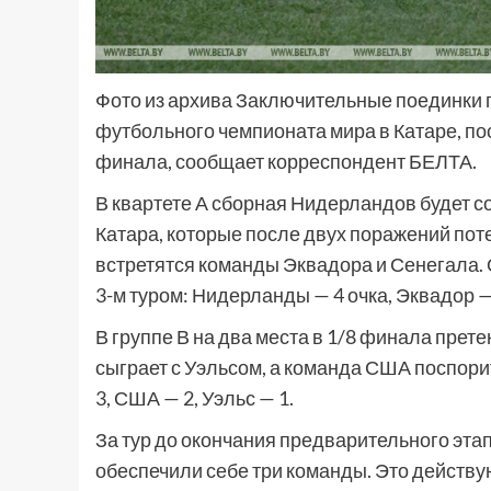
Фото из архива Заключительные поединки 
футбольного чемпионата мира в Катаре, пос
финала, сообщает корреспондент БЕЛТА.
В квартете А сборная Нидерландов будет с
Катара, которые после двух поражений пот
встретятся команды Эквадора и Сенегала. 
3-м туром: Нидерланды — 4 очка, Эквадор — 
В группе В на два места в 1/8 финала прет
сыграет с Уэльсом, а команда США поспори
3, США — 2, Уэльс — 1.
За тур до окончания предварительного эта
обеспечили себе три команды. Это дейст