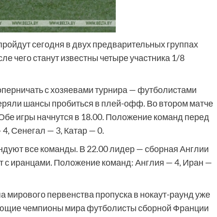
пройдут сегодня в двух предварительных группах
ле чего станут известны четыре участника 1/8
оперничать с хозяевами турнира — футболистами
еряли шансы пробиться в плей-офф. Во втором матче
Обе игры начнутся в 18.00. Положение команд перед
4, Сенегал — 3, Катар — 0.
ендуют все команды. В 22.00 лидер — сборная Англии
т с иранцами. Положение команд: Англия — 4, Иран —
па мирового первенства пропуска в нокаут-раунд уже
вующие чемпионы мира футболисты сборной Франции