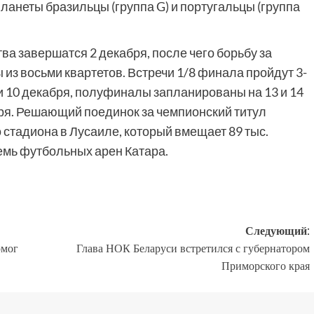
планеты бразильцы (группа G) и португальцы (группа
ва завершатся 2 декабря, после чего борьбу за
из восьми квартетов. Встречи 1/8 финала пройдут 3-
и 10 декабря, полуфиналы запланированы на 13 и 14
абря. Решающий поединок за чемпионский титул
 стадиона в Лусаиле, который вмещает 89 тыс.
емь футбольных арен Катара.
Следующий:
омог
Глава НОК Беларуси встретился с губернатором
Приморского края