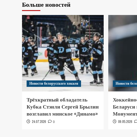
Больше новостей
Новости белорусского хоккея
Новости бел
Трёхкратный обладатель
Хоккейно
Кубка Стэнли Сергей Брылин
Беларуси
возглавил минское «Динамо»
Монумент
24.07.2026
0
09.05.2026