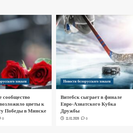
орусского хоккея
Новости белорусского хоккея
е сообщество
Витебск сыграет в финале
 возложило цветы к
Евро-Азиатского Кубка
у Победы в Минске
Дружбы
0
11.01.2026
0