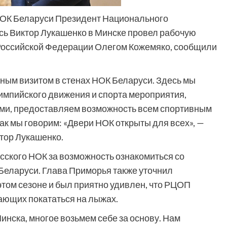
НОК Беларуси Президент Национального
сь Виктор Лукашенко в Минске провел рабочую
 Российской Федерации Олегом Кожемяко, сообщили
тным визитом в стенах НОК Беларуси. Здесь мы
мпийского движения и спорта мероприятия,
ми, предоставляем возможность всем спортивным
ак мы говорим: «Двери НОК открыты для всех», —
тор Лукашенко.
сского НОК за возможность ознакомиться со
Беларуси. Глава Приморья также уточнил
том сезоне и был приятно удивлен, что РЦОП
ающих покататься на лыжах.
нска, многое возьмем себе за основу. Нам