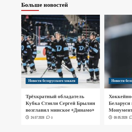
Больше новостей
Новости белорусского хоккея
Новости бел
Трёхкратный обладатель
Хоккейно
Кубка Стэнли Сергей Брылин
Беларуси
возглавил минское «Динамо»
Монумент
24.07.2026
0
09.05.2026