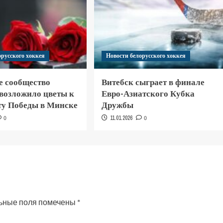
орусского хоккея
Новости белорусского хоккея
е сообщество
Витебск сыграет в финале
 возложило цветы к
Евро-Азиатского Кубка
у Победы в Минске
Дружбы
0
11.01.2026
0
ьные поля помечены
*