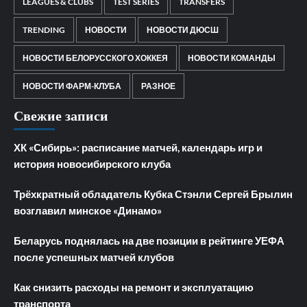
LEAGUES & CLUBS
TEST SERIES
TRANSFERS
TRENDING
НОВОСТИ
НОВОСТИ ДЮСШ
НОВОСТИ БЕЛОРУССКОГО ХОККЕЯ
НОВОСТИ КОМАНДЫ
НОВОСТИ ФАРМ-КЛУБА
РАЗНОЕ
Свежие записи
ХК «Сибирь»: расписание матчей, календарь игр и
история новосибирского клуба
Трёхкратный обладатель Кубка Стэнли Сергей Брылин
возглавил минское «Динамо»
Беларусь поднялась на две позиции в рейтинге УЕФА
после успешных матчей клубов
Как снизить расходы на ремонт и эксплуатацию
транспорта