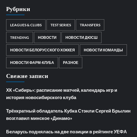
Рубрики
LEAGUES & CLUBS
TEST SERIES
TRANSFERS
TRENDING
НОВОСТИ
НОВОСТИ ДЮСШ
НОВОСТИ БЕЛОРУССКОГО ХОККЕЯ
НОВОСТИ КОМАНДЫ
НОВОСТИ ФАРМ-КЛУБА
РАЗНОЕ
Свежие записи
ХК «Сибирь»: расписание матчей, календарь игр и
история новосибирского клуба
Трёхкратный обладатель Кубка Стэнли Сергей Брылин
возглавил минское «Динамо»
Беларусь поднялась на две позиции в рейтинге УЕФА