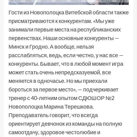
Гости из Новополоцка Витебской области также
присматриваются к конкурентам. «Мы уже
занимали первые места на республиканских
первенствах. Наши основные конкуренты —
Минск и Гродно. А вообще, нельзя
расслабляться, ведь, если честно, у нас все —
конкуренты. Бывает, что в любой момент игра
может стать очень непредсказуемой, все
меняется в одночасье. Но мы приехали
бороться за первое место», — подчеркивает
тренер с 40-летним опытом СДЮШОР №2
Новополоцка Марина Терешкова.
Преподаватель говорит, что всегда
ориентирует девчонок из команды на полную
самоотдачу, здоровое честолюбие и