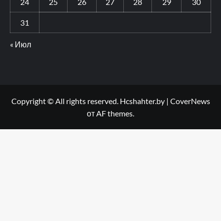
24
25
26
27
28
29
30
31
« Июл
Copyright © All rights reserved. Hcshahter.by
|
CoverNews
от AF themes.