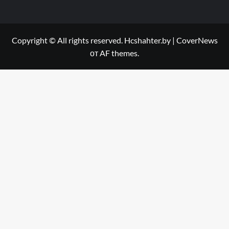
Copyright © All rights reserved. Hcshahter.by
|
CoverNews
от AF themes.