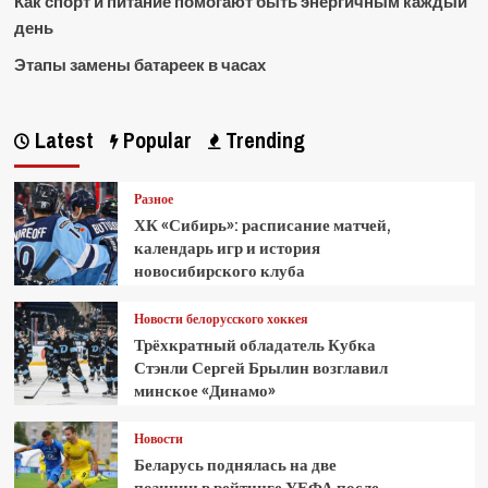
Как спорт и питание помогают быть энергичным каждый
день
Этапы замены батареек в часах
Latest
Popular
Trending
Разное
ХК «Сибирь»: расписание матчей,
календарь игр и история
новосибирского клуба
Новости белорусского хоккея
Трёхкратный обладатель Кубка
Стэнли Сергей Брылин возглавил
минское «Динамо»
Новости
Беларусь поднялась на две
позиции в рейтинге УЕФА после