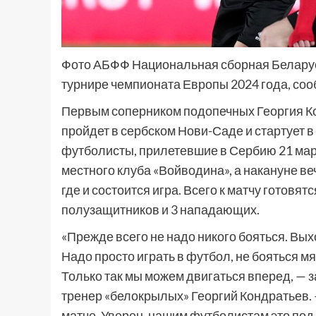
Фото АБФФ Национальная сборная Беларус
турнире чемпионата Европы 2024 года, со
Первым соперником подопечных Георгия К
пройдет в сербском Нови-Саде и стартует в
футболисты, прилетевшие в Сербию 21 мар
местного клуба «Войводина», а накануне в
где и состоится игра. Всего к матчу готовятс
полузащитников и 3 нападающих.
«Прежде всего не надо никого бояться. Выхо
Надо просто играть в футбол, не бояться мяч
Только так мы можем двигаться вперед, — 
тренер «белокрылых» Георгий Кондратьев. 
матче. Уверен, нашим футболистам это под 