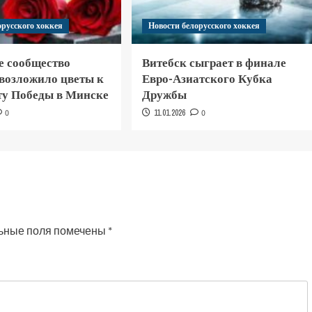
орусского хоккея
Новости белорусского хоккея
е сообщество
Витебск сыграет в финале
 возложило цветы к
Евро-Азиатского Кубка
у Победы в Минске
Дружбы
0
11.01.2026
0
ьные поля помечены
*