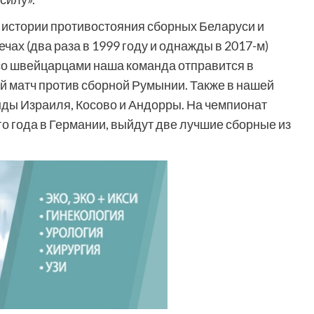
 истории противостояния сборных Беларуси и
ах (два раза в 1999 году и однажды в 2017-м)
со швейцарцами наша команда отправится в
ый матч против сборной Румынии. Также в нашей
нды Израиля, Косово и Андорры. На чемпионат
 года в Германии, выйдут две лучшие сборные из