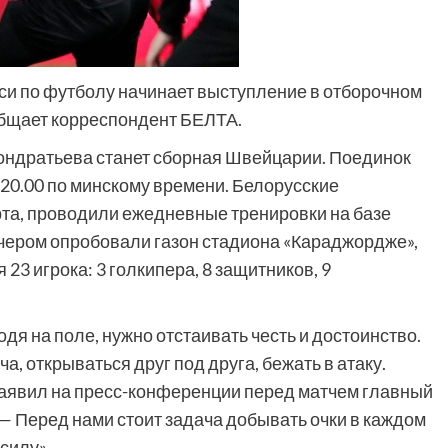
и по футболу начинает выступление в отборочном
общает корреспондент БЕЛТА.
ондратьева станет сборная Швейцарии. Поединок
 20.00 по минскому времени. Белорусские
та, проводили ежедневные тренировки на базе
ечером опробовали газон стадиона «Караджордже»,
я 23 игрока: 3 голкипера, 8 защитников, 9
дя на поле, нужно отстаивать честь и достоинство.
а, открываться друг под друга, бежать в атаку.
заявил на пресс-конференции перед матчем главный
— Перед нами стоит задача добывать очки в каждом
силу».