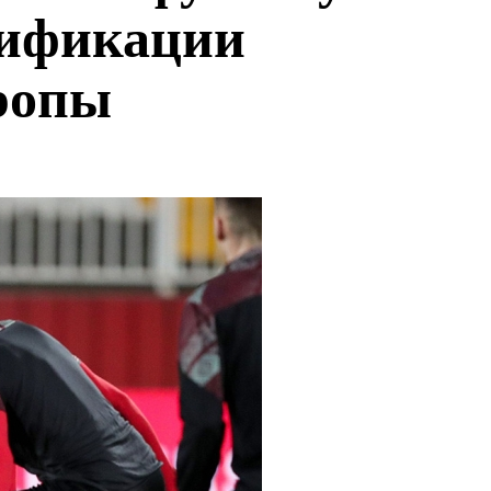
лификации
ропы