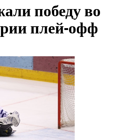
али победу во
ерии плей-офф