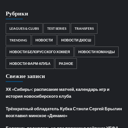
Рубрики
LEAGUES & CLUBS
TEST SERIES
TRANSFERS
TRENDING
НОВОСТИ
НОВОСТИ ДЮСШ
НОВОСТИ БЕЛОРУССКОГО ХОККЕЯ
НОВОСТИ КОМАНДЫ
НОВОСТИ ФАРМ-КЛУБА
РАЗНОЕ
Свежие записи
ХК «Сибирь»: расписание матчей, календарь игр и
история новосибирского клуба
Трёхкратный обладатель Кубка Стэнли Сергей Брылин
возглавил минское «Динамо»