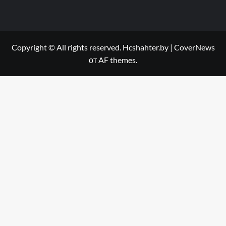
Copyright © All rights reserved. Hcshahter.by
|
CoverNews
от AF themes.