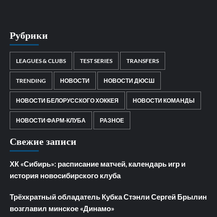
Рубрики
LEAGUES & CLUBS
TEST SERIES
TRANSFERS
TRENDING
НОВОСТИ
НОВОСТИ ДЮСШ
НОВОСТИ БЕЛОРУССКОГО ХОККЕЯ
НОВОСТИ КОМАНДЫ
НОВОСТИ ФАРМ-КЛУБА
РАЗНОЕ
Свежие записи
ХК «Сибирь»: расписание матчей, календарь игр и
история новосибирского клуба
Трёхкратный обладатель Кубка Стэнли Сергей Брылин
возглавил минское «Динамо»