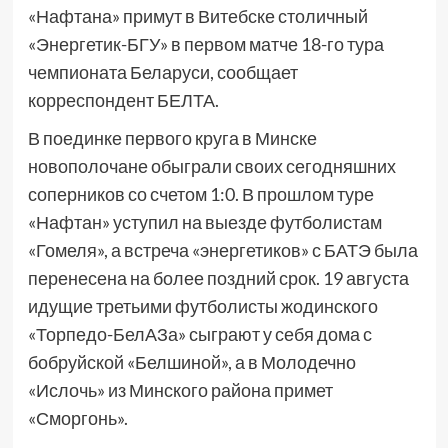
«Нафтана» примут в Витебске столичный
«Энергетик-БГУ» в первом матче 18-го тура
чемпионата Беларуси, сообщает
корреспондент БЕЛТА.
В поединке первого круга в Минске
новополочане обыграли своих сегодняшних
соперников со счетом 1:0. В прошлом туре
«Нафтан» уступил на выезде футболистам
«Гомеля», а встреча «энергетиков» с БАТЭ была
перенесена на более поздний срок. 19 августа
идущие третьими футболисты жодинского
«Торпедо-БелАЗа» сыграют у себя дома с
бобруйской «Белшиной», а в Молодечно
«Ислочь» из Минского района примет
«Сморгонь».