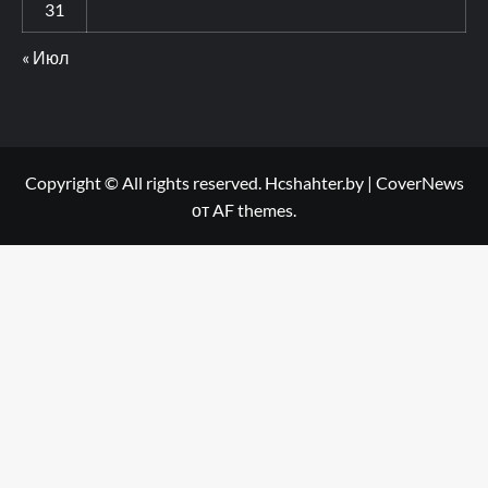
31
« Июл
Copyright © All rights reserved. Hcshahter.by
|
CoverNews
от AF themes.