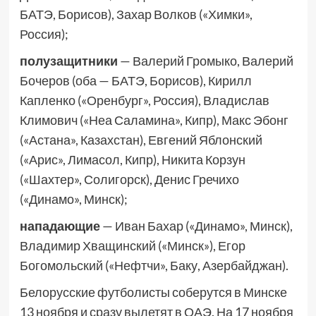
БАТЭ, Борисов), Захар Волков («Химки»,
Россия);
полузащитники
— Валерий Громыко, Валерий
Бочеров (оба — БАТЭ, Борисов), Кирилл
Капленко («Оренбург», Россия), Владислав
Климович («Неа Саламина», Кипр), Макс Эбонг
(«Астана», Казахстан), Евгений Яблонский
(«Арис», Лимасол, Кипр), Никита Корзун
(«Шахтер», Солигорск), Денис Гречихо
(«Динамо», Минск);
нападающие
— Иван Бахар («Динамо», Минск),
Владимир Хващинский («Минск»), Егор
Богомольский («Нефтчи», Баку, Азербайджан).
Белорусские футболисты соберутся в Минске
13 ноября и сразу вылетят в ОАЭ. На 17 ноября