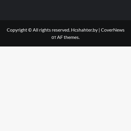
Copyright © All rights reserved. Hcshahter.by
|
CoverNews
от AF themes.