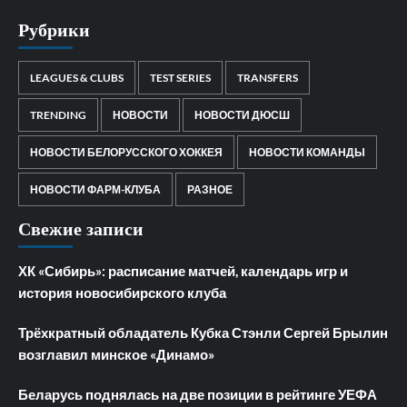
Рубрики
LEAGUES & CLUBS
TEST SERIES
TRANSFERS
TRENDING
НОВОСТИ
НОВОСТИ ДЮСШ
НОВОСТИ БЕЛОРУССКОГО ХОККЕЯ
НОВОСТИ КОМАНДЫ
НОВОСТИ ФАРМ-КЛУБА
РАЗНОЕ
Свежие записи
ХК «Сибирь»: расписание матчей, календарь игр и
история новосибирского клуба
Трёхкратный обладатель Кубка Стэнли Сергей Брылин
возглавил минское «Динамо»
Беларусь поднялась на две позиции в рейтинге УЕФА