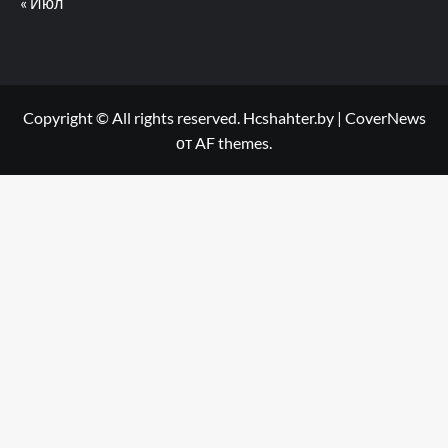
« Июл
Copyright © All rights reserved. Hcshahter.by
|
CoverNews
от AF themes.