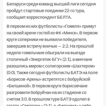
Беларуси среди команд высшей лиги сегодня
пройдут стартовые поединки 22-го тура,
сообщает корреспондент БЕЛТА.
В первом из них футболисты «Гомеля» примут
на своей арене гостей из ФК «Минск». В первом
круге соперники не выявили победителя,
завершив встречу вничью — 2:2. На прошлой
неделе гомельчане обыграли на выезде
столичный «Энергетик-БГУ» (2:1), а минчане
разошлись миром с солигорским «Шахтером»
(0:0). Также сегодня футболисты БАТЭ на поле
«Борисов-Арены» встретятся с бобруйской
«Белшиной». В первом круге борисовчане
разгромили бобруйчан на их стадионе со
счетом 3:0. В прошлом туре БАТЭ одолел в
гостях «Сморгонь» (2:1), а «Белшина» у себя