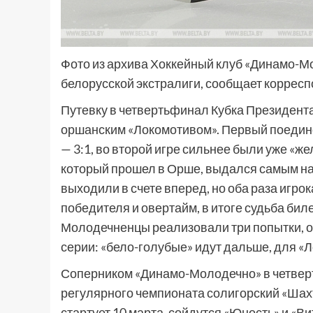
Фото из архива Хоккейный клуб «Динамо-
белорусской экстралиги, сообщает коррес
Путевку в четвертьфинал Кубка Президент
оршанским «Локомотивом». Первый поедин
— 3:1, во второй игре сильнее были уже «ж
который прошел в Орше, выдался самым на
выходили в счете вперед, но оба раза игр
победителя и овертайм, в итоге судьба бил
Молодечненцы реализовали три попытки, орш
серии: «бело-голубые» идут дальше, для «Л
Соперником «Динамо-Молодечно» в четвер
регулярного чемпионата солигорский «Шахт
стартует 10 марта, сойдутся «Юность» и «Ви