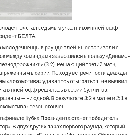
Молодечно» стал седьмым участником плей-офф
пондент БЕЛТА.
а молодечненцы в раунде плей-ин оспаривали с
ок между командами завершился в пользу «Динамо»
елезнодорожники» (3:2). Решающий третий матч,
пряженным в серии. По ходу встречи гости дважды
окам «Локомотива» удавалось отыграться. Не выявил
ета в плей-офф решилась в серии буллитов.
анцы — ни одной. В результате 3:2 в матче и 2:1 в
окомотива» сезон окончен.
тьфинале Кубка Президента станет победитель
ер». В двух других парах первого раунда, который
тебск», а также «Гомель» и «Металлург». Обладатель