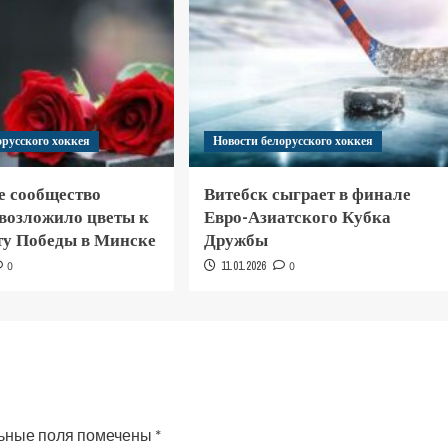
орусского хоккея
Новости белорусского хоккея
е сообщество
Витебск сыграет в финале
 возложило цветы к
Евро-Азиатского Кубка
у Победы в Минске
Дружбы
0
11.01.2026
0
ьные поля помечены
*