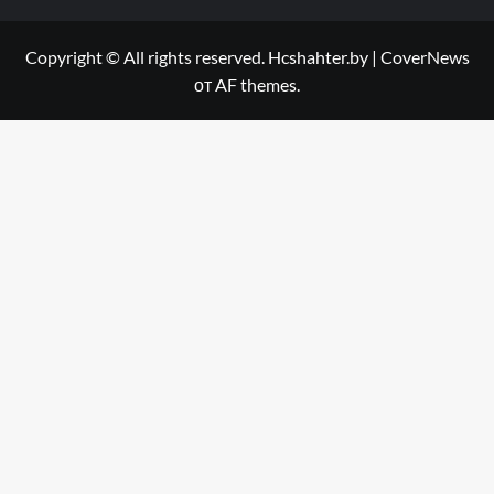
Copyright © All rights reserved. Hcshahter.by
|
CoverNews
от AF themes.