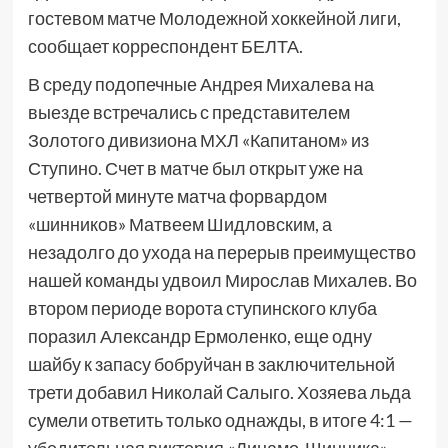
гостевом матче Молодежной хоккейной лиги,
сообщает корреспондент БЕЛТА.
В среду подопечные Андрея Михалева на
выезде встречались с представителем
Золотого дивизиона МХЛ «Капитаном» из
Ступино. Счет в матче был открыт уже на
четвертой минуте матча форвардом
«шинников» Матвеем Шидловским, а
незадолго до ухода на перерыв преимущество
нашей команды удвоил Мирослав Михалев. Во
втором периоде ворота ступинского клуба
поразил Александр Ермоленко, еще одну
шайбу к запасу бобруйчан в заключительной
трети добавил Николай Салыго. Хозяева льда
сумели ответить только однажды, в итоге 4:1 —